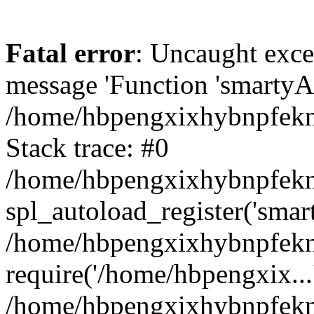
Fatal error
: Uncaught exce
message 'Function 'smartyAu
/home/hbpengxixhybnpfekn5
Stack trace: #0
/home/hbpengxixhybnpfekn5
spl_autoload_register('smar
/home/hbpengxixhybnpfekn5
require('/home/hbpengxix...
/home/hbpengxixhybnpfekn