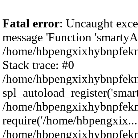
Fatal error
: Uncaught exce
message 'Function 'smartyAu
/home/hbpengxixhybnpfekn5
Stack trace: #0
/home/hbpengxixhybnpfekn5
spl_autoload_register('smar
/home/hbpengxixhybnpfekn5
require('/home/hbpengxix...
/home/hbpengxixhybnpfekn